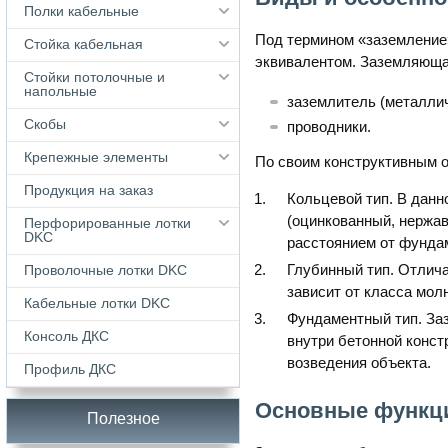
Полки кабельные
Под термином «заземление
Стойка кабельная
эквивалентом. Заземляюща
Стойки потолочные и
напольные
заземлитель (металлич
Скобы
проводники.
Крепежные элементы
По своим конструктивным 
Продукция на заказ
Кольцевой тип. В данн
(оцинкованный, нержав
Перфорированные лотки
DKC
расстоянием от фундам
Глубинный тип. Отлич
Проволочные лотки DKC
зависит от класса мол
Кабельные лотки DKС
Фундаментный тип. За
Консоль ДКС
внутри бетонной конст
возведения объекта.
Профиль ДКС
Основные функц
Полезное