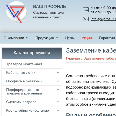
ВАШ ПРОФИЛЬ
пн-чт с 9-00 до
пт с 9-00 до 1
Системы монтажа
кабельных трасс
info@v-profil.ru
О компании
Продукция
Цены
Акции
Гарантии
Заземление кабе
Каталог продукции
Главная
Заземление кабел
Траверса монтажная
Кабельные лотки
Согласно требованиям ста
Профиль монтажный
обязательно заземлены. Су
подробно раскрывающих ве
Перфорированные
кабельная трасса выходит
элементы крепления
безопасности (молниезащит
Системы подвеса
этом особое внимание уде
Кронштейны консольные
Виды и особенно