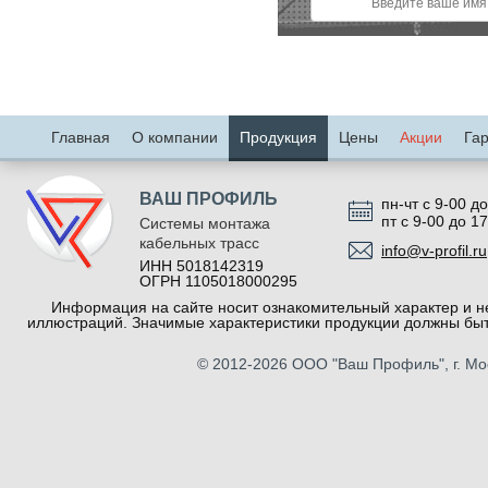
Главная
О компании
Продукция
Цены
Акции
Га
ВАШ ПРОФИЛЬ
пн-чт с 9-00 до
пт с 9-00 до 1
Системы монтажа
кабельных трасс
info@v-profil.ru
ИНН 5018142319
ОГРН 1105018000295
Информация на сайте носит ознакомительный характер и не
иллюстраций. Значимые характеристики продукции должны быт
© 2012-2026
ООО "Ваш Профиль"
, г. М