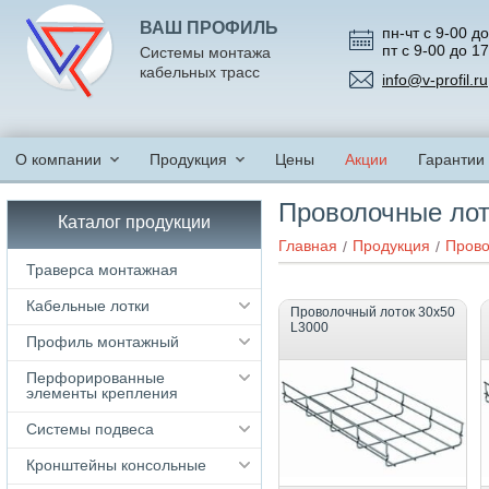
ВАШ ПРОФИЛЬ
пн-чт с 9-00 до
пт с 9-00 до 1
Системы монтажа
кабельных трасс
info@v-profil.ru
О компании
Продукция
Цены
Акции
Гарантии
Проволочные ло
Каталог продукции
Главная
Продукция
Прово
Траверса монтажная
Кабельные лотки
Проволочный лоток 30х50
L3000
Профиль монтажный
Перфорированные
элементы крепления
Системы подвеса
Кронштейны консольные