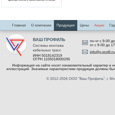
Главная
О компании
Продукция
Цены
Акции
Га
ВАШ ПРОФИЛЬ
пн-чт с 9-00 до
пт с 9-00 до 1
Системы монтажа
кабельных трасс
info@v-profil.ru
ИНН 5018142319
ОГРН 1105018000295
Информация на сайте носит ознакомительный характер и не
иллюстраций. Значимые характеристики продукции должны быт
© 2012-2026
ООО "Ваш Профиль"
, г. М