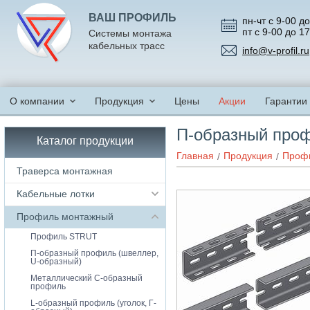
ВАШ ПРОФИЛЬ
пн-чт с 9-00 до
пт с 9-00 до 1
Системы монтажа
кабельных трасс
info@v-profil.ru
О компании
Продукция
Цены
Акции
Гарантии
П-образный про
Каталог продукции
Главная
Продукция
Проф
Траверса монтажная
Кабельные лотки
Профиль монтажный
Профиль STRUT
П-образный профиль (швеллер,
U-образный)
Металлический С-образный
профиль
L-образный профиль (уголок, Г-