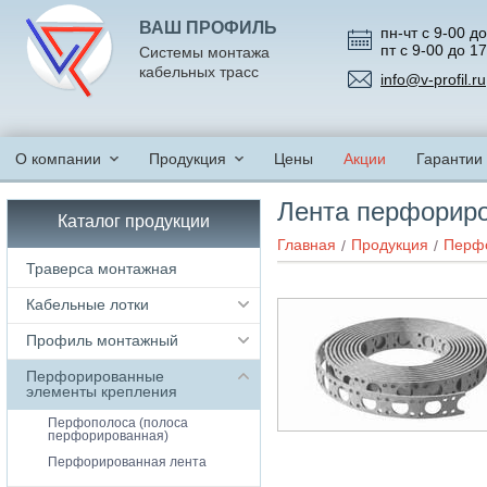
ВАШ ПРОФИЛЬ
пн-чт с 9-00 до
пт с 9-00 до 1
Системы монтажа
кабельных трасс
info@v-profil.ru
О компании
Продукция
Цены
Акции
Гарантии
Лента перфориро
Каталог продукции
Главная
Продукция
Перфо
Траверса монтажная
Кабельные лотки
Профиль монтажный
Перфорированные
элементы крепления
Перфополоса (полоса
перфорированная)
Перфорированная лента