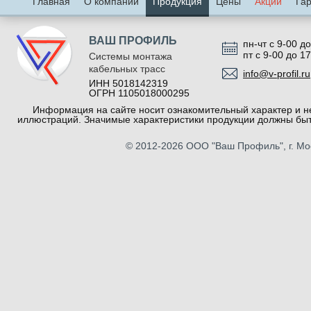
Главная
О компании
Продукция
Цены
Акции
Га
ВАШ ПРОФИЛЬ
пн-чт с 9-00 до
пт с 9-00 до 1
Системы монтажа
кабельных трасс
info@v-profil.ru
ИНН 5018142319
ОГРН 1105018000295
Информация на сайте носит ознакомительный характер и не
иллюстраций. Значимые характеристики продукции должны быт
© 2012-2026
ООО "Ваш Профиль"
, г. М