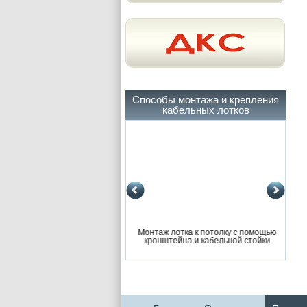
Способы монтажа и крепления
кабельных лотков
ж лотка к потолку с помощью
Монтаж лотка к потолку с помощью
Мо
нштейна и кабельной стойки
кронштейна и кабельной стойки
к