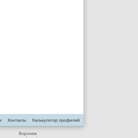
Монтаж лотка к потолку с помощью
Монтаж лотка к потолку с помощью
кронштейна и кабельной стойки
кронштейна и кабельной стойки
и
Контакты
Калькулятор профилей
Воронеж