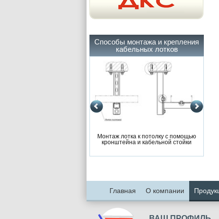
Способы монтажа и крепления
кабельных лотков
ж лотка к потолку с помощью
Монтаж лотка к потолку с помощью
Мо
нштейна и кабельной стойки
кронштейна и кабельной стойки
к
Главная
О компании
Продук
ВАШ ПРОФИЛЬ