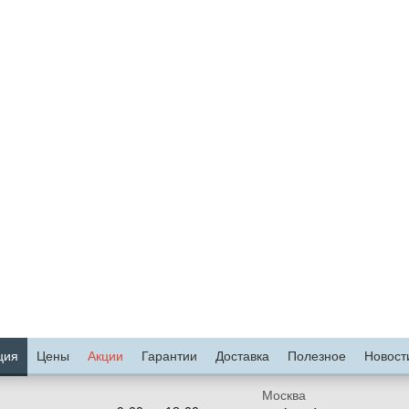
нтаж лотка к потолку с помощью
Монтаж лотка к потолку с помощью
ронштейна и кабельной стойки
кронштейна и кабельной стойки
ция
Цены
Акции
Гарантии
Доставка
Полезное
Новост
Москва