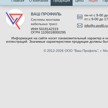
Главная
О компании
Продукция
Цены
Акции
Га
ВАШ ПРОФИЛЬ
пн-чт с 9-00 до
пт с 9-00 до 1
Системы монтажа
кабельных трасс
info@v-profil.ru
ИНН 5018142319
ОГРН 1105018000295
Информация на сайте носит ознакомительный характер и не
иллюстраций. Значимые характеристики продукции должны быт
© 2012-2026
ООО "Ваш Профиль"
, г. М