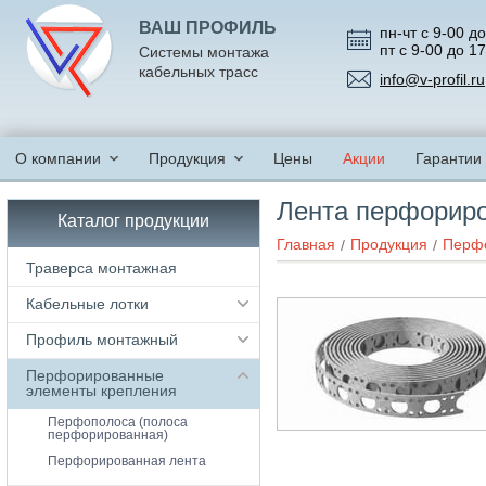
ВАШ ПРОФИЛЬ
пн-чт с 9-00 до
пт с 9-00 до 1
Системы монтажа
кабельных трасс
info@v-profil.ru
О компании
Продукция
Цены
Акции
Гарантии
Лента перфориро
Каталог продукции
Главная
Продукция
Перфо
Траверса монтажная
Кабельные лотки
Профиль монтажный
Перфорированные
элементы крепления
Перфополоса (полоса
перфорированная)
Перфорированная лента