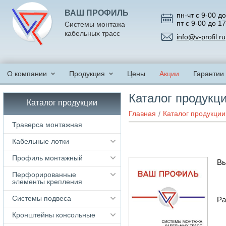
ВАШ ПРОФИЛЬ
пн-чт с 9-00 до
пт с 9-00 до 1
Системы монтажа
кабельных трасс
info@v-profil.ru
О компании
Продукция
Цены
Акции
Гарантии
Каталог продукц
Каталог продукции
Главная
Каталог продукции
Траверса монтажная
Кабельные лотки
Профиль монтажный
Вы
Перфорированные
элементы крепления
Системы подвеса
Ра
Кронштейны консольные