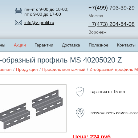
+7(499) 703-39-29
пн-чт с 9-00 до 18-00;
пт с 9-00 до 17-00
Москва
info@v-profil.ru
+7(473) 204-54-08
Воронеж
ны
Акции
Гарантии
Доставка
Полезное
Контакты
-образный профиль MS 40205020 Z
авная
Продукция
Профиль монтажный
Z-образный профиль M
гарантия от 15 лет
возможность самовывоз
Цена: 224 руб