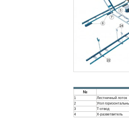
№
1
Лестничный лоток
2
Угол горизонтальны
3
Т-отвод
4
Х-разветвитель