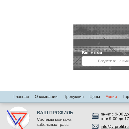
Ваше имя
Главная
О компании
Продукция
Цены
Акции
Га
ВАШ ПРОФИЛЬ
пн-чт с 9-00 до
пт с 9-00 до 1
Системы монтажа
кабельных трасс
info@v-profil.ru