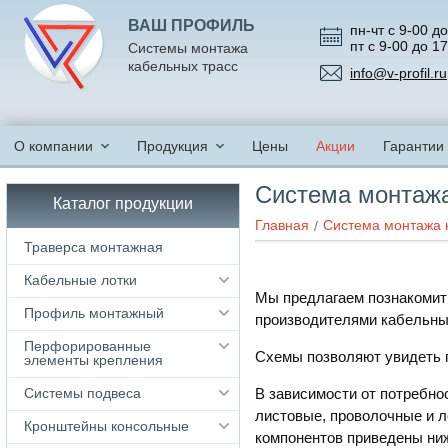
ВАШ ПРОФИЛЬ
пн-чт с 9-00 до
пт с 9-00 до 1
Системы монтажа
кабельных трасс
info@v-profil.ru
О компании
Продукция
Цены
Акции
Гарантии
Система монтажа
Каталог продукции
Главная
Система монтажа 
Траверса монтажная
Кабельные лотки
Мы предлагаем познакомит
Профиль монтажный
производителями кабельных
Перфорированные
Схемы позволяют увидеть 
элементы крепления
Системы подвеса
В зависимости от потребно
листовые, проволочные и 
Кронштейны консольные
компонентов приведены ни